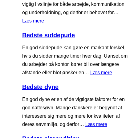
r
t
vigtig livslinje for både arbejde, kommunikation
a
f
e
og underholdning, og derfor er behovet for…
p
j
m
:
Læs mere
p
e
a
B
a
r
Bedste siddepude
s
e
r
n
s
d
En god siddepude kan gøre en markant forskel,
a
e
a
s
hvis du sidder mange timer hver dag. Uanset om
t
r
g
t
du arbejder på kontor, kører bil over længere
e
e
:
afstande eller blot ønsker en…
Læs mere
p
m
B
i
Bedste dyne
o
e
s
b
d
En god dyne er en af de vigtigste faktorer for en
t
i
s
god nattesøvn. Mange danskere er begyndt at
o
l
t
interessere sig mere og mere for kvaliteten af
l
c
e
:
deres søvnmiljø, og derfor…
Læs mere
o
s
B
v