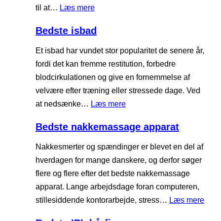
s
s
:
til at…
Læs mere
i
e
a
B
n
r
Bedste isbad
u
e
f
n
d
Et isbad har vundet stor popularitet de senere år,
i
a
s
fordi det kan fremme restitution, forbedre
g
t
t
blodcirkulationen og give en fornemmelse af
h
æ
e
velvære efter træning eller stressede dage. Ved
t
p
v
:
at nedsænke…
Læs mere
e
p
a
B
r
e
Bedste nakkemassage apparat
r
e
9
m
d
0
Nakkesmerter og spændinger er blevet en del af
e
s
0
hverdagen for mange danskere, og derfor søger
b
t
0
flere og flere efter det bedste nakkemassage
æ
e
apparat. Lange arbejdsdage foran computeren,
l
i
:
stillesiddende kontorarbejde, stress…
Læs mere
t
s
B
e