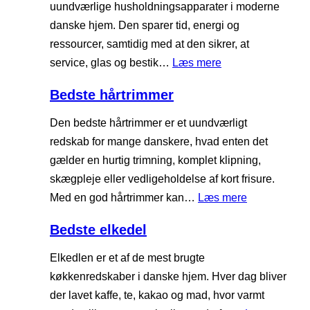
s
uundværlige husholdningsapparater i moderne
j
o
t
danske hjem. Den sparer tid, energi og
t
i
e
ressourcer, samtidig med at den sikrer, at
a
d
v
:
service, glas og bestik…
Læs mere
l
k
a
B
e
a
Bedste hårtrimmer
s
e
r
m
k
d
Den bedste hårtrimmer er et uundværligt
e
e
s
redskab for mange danskere, hvad enten det
r
m
t
gælder en hurtig trimning, komplet klipning,
a
a
e
skægpleje eller vedligeholdelse af kort frisure.
s
o
:
Med en god hårtrimmer kan…
Læs mere
k
p
B
i
Bedste elkedel
v
e
n
a
d
Elkedlen er et af de mest brugte
e
s
s
køkkenredskaber i danske hjem. Hver dag bliver
k
t
der lavet kaffe, te, kakao og mad, hvor varmt
e
e