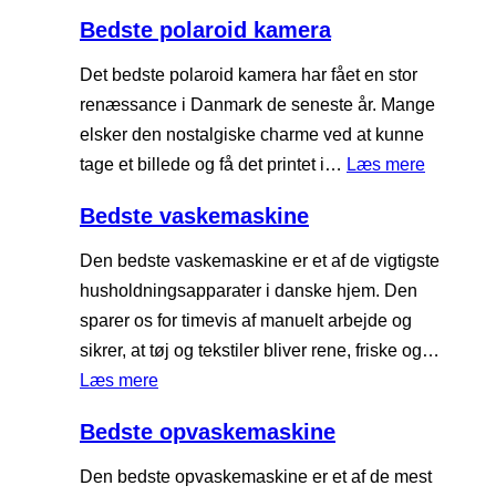
r
B
n
Bedste polaroid kamera
o
e
t
d
Det bedste polaroid kamera har fået en stor
e
s
renæssance i Danmark de seneste år. Mange
i
t
elsker den nostalgiske charme ved at kunne
n
e
:
tage et billede og få det printet i…
Læs mere
p
b
B
u
Bedste vaskemaskine
l
e
l
u
d
Den bedste vaskemaskine er et af de vigtigste
v
e
s
husholdningsapparater i danske hjem. Den
e
t
t
sparer os for timevis af manuelt arbejde og
r
o
e
sikrer, at tøj og tekstiler bliver rene, friske og…
o
p
:
Læs mere
t
o
B
h
Bedste opvaskemaskine
l
e
h
a
d
Den bedste opvaskemaskine er et af de mest
ø
r