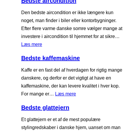
Bedste aircondition
i
e
e
d
d
Den bedste aircondition er ikke længere kun
r
d
s
noget, man finder i biler eller kontorbygninger.
e
t
Efter flere varme danske somre vælger mange at
p
e
investere i aircondition til hjemmet for at sikre…
u
d
:
Læs mere
d
y
B
e
Bedste kaffemaskine
n
e
e
d
Kaffe er en fast del af hverdagen for rigtig mange
s
danskere, og derfor er det vigtigt at have en
t
kaffemaskine, der kan levere kvalitet i hver kop.
e
:
For mange er…
Læs mere
a
B
Bedste glattejern
i
e
r
d
Et glattejern er et af de mest populære
c
s
stylingredskaber i danske hjem, uanset om man
o