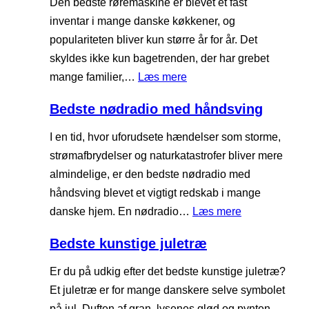
Den bedste røremaskine er blevet et fast
a
s
inventar i mange danske køkkener, og
r
t
populariteten bliver kun større år for år. Det
h
e
skyldes ikke kun bagetrenden, der har grebet
ø
o
:
mange familier,…
Læs mere
r
v
B
e
Bedste nødradio med håndsving
e
e
t
r
d
I en tid, hvor uforudsete hændelser som storme,
e
-
s
strømafbrydelser og naturkatastrofer bliver mere
l
e
t
almindelige, er den bedste nødradio med
e
a
e
håndsving blevet et vigtigt redskab i mange
f
r
r
:
danske hjem. En nødradio…
Læs mere
o
h
ø
B
n
ø
Bedste kunstige juletræ
r
e
e
r
e
d
Er du på udkig efter det bedste kunstige juletræ?
r
e
m
s
Et juletræ er for mange danskere selve symbolet
t
a
t
på jul. Duften af gran, lysenes glød og pynten,