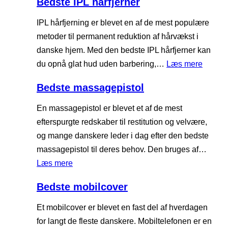
Bedste IPL hårfjerner
b
e
a
d
IPL hårfjerning er blevet en af de mest populære
d
s
metoder til permanent reduktion af hårvækst i
t
danske hjem. Med den bedste IPL hårfjerner kan
e
:
du opnå glat hud uden barbering,…
Læs mere
n
B
Bedste massagepistol
a
e
k
d
En massagepistol er blevet et af de mest
k
s
efterspurgte redskaber til restitution og velvære,
e
t
og mange danskere leder i dag efter den bedste
m
e
massagepistol til deres behov. Den bruges af…
a
I
:
Læs mere
s
P
B
s
Bedste mobilcover
L
e
a
h
d
Et mobilcover er blevet en fast del af hverdagen
g
å
s
for langt de fleste danskere. Mobiltelefonen er en
e