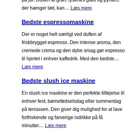
e
s
e
:
der hænger tæt, kan…
Læs mere
l
k
n
B
e
i
Bedste espressomaskine
ø
e
f
n
d
d
Der er noget helt særligt ved duften af
o
e
r
s
friskbrygget espresso. Den intense aroma, den
n
a
t
cremede crema og den dybe smag gør espresso
e
d
e
til hjertet i enhver kaffedrik. Med den bedste…
r
i
k
:
Læs mere
o
u
B
m
Bedste slush ice maskine
n
e
e
s
d
En slush ice maskine er den perfekte tilføjelse til
d
t
s
enhver fest, børnefødselsdag eller sommerdag
h
i
t
på terrassen. Den giver dig mulighed for at lave
å
g
e
forfriskende og farverige isdrikke på få
n
e
e
:
minutter…
Læs mere
d
j
s
B