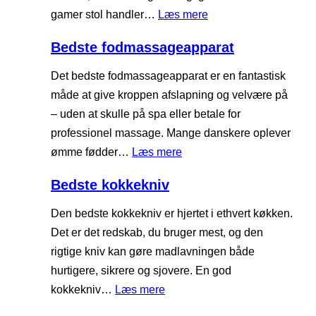
d
g
e
:
gamer stol handler…
Læs mere
b
s
p
B
ø
b
Bedste fodmassageapparat
r
e
r
æ
o
d
Det bedste fodmassageapparat er en fantastisk
s
n
j
s
måde at give kroppen afslapning og velvære på
t
k
e
t
– uden at skulle på spa eller betale for
e
t
k
e
professionel massage. Mange danskere oplever
i
t
g
:
ømme fødder…
Læs mere
l
o
a
B
h
r
Bedste kokkekniv
m
e
j
t
e
d
Den bedste kokkekniv er hjertet i ethvert køkken.
e
i
r
s
Det er det redskab, du bruger mest, og den
m
l
s
t
rigtige kniv kan gøre madlavningen både
m
h
t
e
hurtigere, sikrere og sjovere. En god
e
j
o
f
:
kokkekniv…
Læs mere
t
e
l
o
B
m