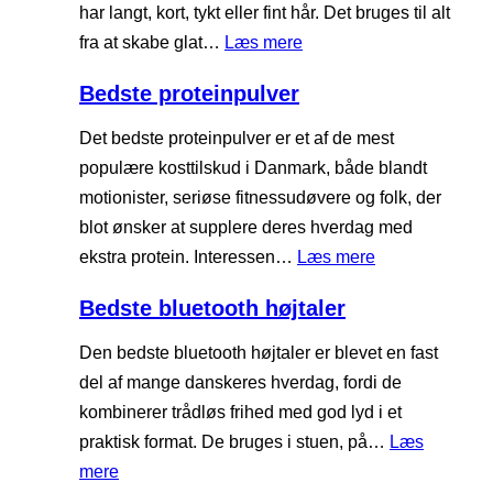
t
har langt, kort, tykt eller fint hår. Det bruges til alt
n
e
:
fra at skabe glat…
Læs mere
d
k
B
i
Bedste proteinpulver
a
e
t
f
d
Det bedste proteinpulver er et af de mest
i
f
s
populære kosttilskud i Danmark, både blandt
o
e
t
motionister, seriøse fitnessudøvere og folk, der
n
m
e
blot ønsker at supplere deres hverdag med
a
g
:
ekstra protein. Interessen…
Læs mere
s
l
B
k
Bedste bluetooth højtaler
a
e
i
t
d
Den bedste bluetooth højtaler er blevet en fast
n
t
s
del af mange danskeres hverdag, fordi de
e
e
t
kombinerer trådløs frihed med god lyd i et
j
e
praktisk format. De bruges i stuen, på…
Læs
e
p
:
mere
r