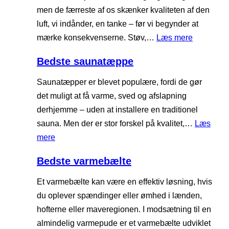
e
men de færreste af os skænker kvaliteten af den
m
m
l
luft, vi indånder, en tanke – før vi begynder at
e
k
d
:
mærke konsekvenserne. Støv,…
Læs mere
d
o
e
B
a
r
Bedste saunatæppe
l
e
i
t
s
d
r
Saunatæpper er blevet populære, fordi de gør
k
e
s
f
det muligt at få varme, sved og afslapning
u
:
t
r
derhjemme – uden at installere en traditionel
n
T
e
y
sauna. Men der er stor forskel på kvalitet,…
Læs
m
e
l
e
:
mere
e
s
u
r
B
d
t
Bedste varmebælte
f
e
d
a
t
d
a
Et varmebælte kan være en effektiv løsning, hvis
f
r
s
t
du oplever spændinger eller ømhed i lænden,
S
e
t
a
hofterne eller maveregionen. I modsætning til en
t
n
e
almindelig varmepude er et varmebælte udviklet
a