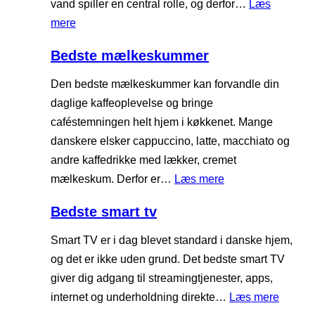
vand spiller en central rolle, og derfor…
Læs
m
h
:
mere
a
å
B
s
Bedste mælkeskummer
r
e
k
t
d
Den bedste mælkeskummer kan forvandle din
i
r
s
daglige kaffeoplevelse og bringe
n
i
t
caféstemningen helt hjem i køkkenet. Mange
e
m
e
danskere elsker cappuccino, latte, macchiato og
m
e
andre kaffedrikke med lækker, cremet
e
l
:
mælkeskum. Derfor er…
Læs mere
r
k
B
Bedste smart tv
e
e
d
d
Smart TV er i dag blevet standard i danske hjem,
e
s
og det er ikke uden grund. Det bedste smart TV
l
t
giver dig adgang til streamingtjenester, apps,
e
:
internet og underholdning direkte…
Læs mere
m