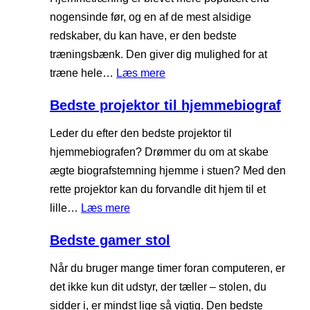
k
s
s
nogensinde før, og en af de mest alsidige
i
k
t
redskaber, du kan have, er den bedste
n
i
e
træningsbænk. Den giver dig mulighed for at
e
n
e
:
træne hele…
Læs mere
e
l
B
Bedste projektor til hjemmebiograf
e
e
k
d
Leder du efter den bedste projektor til
t
s
hjemmebiografen? Drømmer du om at skabe
r
t
ægte biografstemning hjemme i stuen? Med den
i
e
rette projektor kan du forvandle dit hjem til et
s
t
:
lille…
Læs mere
k
r
B
e
Bedste gamer stol
æ
e
t
n
d
Når du bruger mange timer foran computeren, er
a
i
s
det ikke kun dit udstyr, der tæller – stolen, du
n
n
t
sidder i, er mindst lige så vigtig. Den bedste