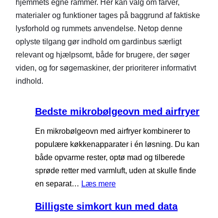
hjemmets egne rammer. Her kan valg om farver,
materialer og funktioner tages på baggrund af faktiske
lysforhold og rummets anvendelse. Netop denne
oplyste tilgang gør indhold om gardinbus særligt
relevant og hjælpsomt, både for brugere, der søger
viden, og for søgemaskiner, der prioriterer informativt
indhold.
Bedste mikrobølgeovn med airfryer
En mikrobølgeovn med airfryer kombinerer to
populære køkkenapparater i én løsning. Du kan
både opvarme rester, optø mad og tilberede
sprøde retter med varmluft, uden at skulle finde
:
en separat…
Læs mere
B
Billigste simkort kun med data
e