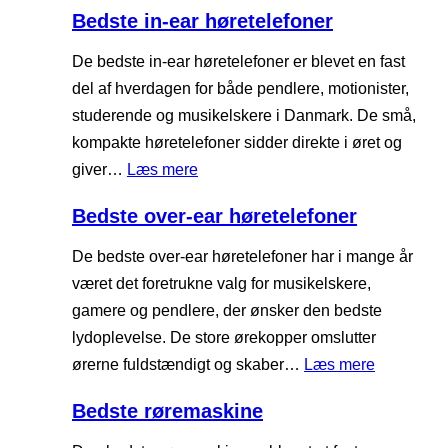
B
Bedste in-ear høretelefoner
æ
e
l
d
De bedste in-ear høretelefoner er blevet en fast
k
s
del af hverdagen for både pendlere, motionister,
e
t
studerende og musikelskere i Danmark. De små,
s
e
kompakte høretelefoner sidder direkte i øret og
k
s
:
giver…
Læs mere
u
m
B
m
Bedste over-ear høretelefoner
a
e
m
r
d
De bedste over-ear høretelefoner har i mange år
e
t
s
været det foretrukne valg for musikelskere,
r
t
t
gamere og pendlere, der ønsker den bedste
v
e
lydoplevelse. De store ørekopper omslutter
i
:
ørerne fuldstændigt og skaber…
Læs mere
n
B
Bedste røremaskine
-
e
e
d