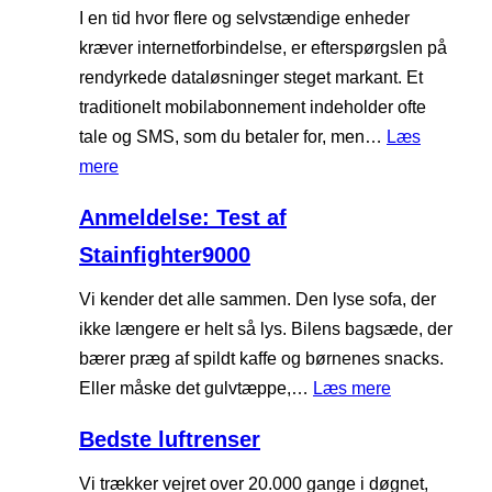
d
I en tid hvor flere og selvstændige enheder
s
kræver internetforbindelse, er efterspørgslen på
t
rendyrkede dataløsninger steget markant. Et
e
traditionelt mobilabonnement indeholder ofte
m
tale og SMS, som du betaler for, men…
Læs
i
:
mere
k
B
Anmeldelse: Test af
r
i
o
Stainfighter9000
l
b
l
Vi kender det alle sammen. Den lyse sofa, der
ø
i
ikke længere er helt så lys. Bilens bagsæde, der
l
g
bærer præg af spildt kaffe og børnenes snacks.
g
s
:
Eller måske det gulvtæppe,…
Læs mere
e
t
A
o
e
Bedste luftrenser
n
v
s
m
Vi trækker vejret over 20.000 gange i døgnet,
n
i