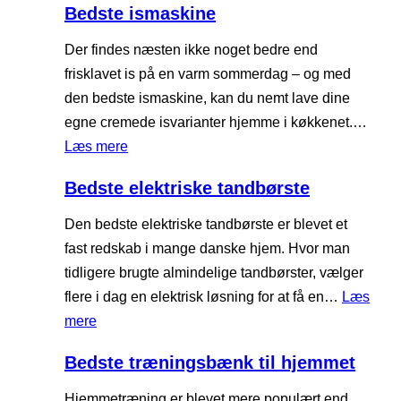
s
u
Bedste ismaskine
p
e
v
l
r
d
Der findes næsten ikke noget bedre end
i
e
e
s
frisklavet is på en varm sommerdag – og med
n
t
s
t
den bedste ismaskine, kan du nemt lave dine
g
r
s
e
egne cremede isvarianter hjemme i køkkenet.…
æ
o
s
:
Læs mere
m
l
B
a
Bedste elektriske tandbørste
u
e
s
s
d
Den bedste elektriske tandbørste er blevet et
k
h
s
fast redskab i mange danske hjem. Hvor man
i
i
t
tidligere brugte almindelige tandbørster, vælger
n
c
e
flere i dag en elektrisk løsning for at få en…
Læs
e
e
i
:
mere
m
s
B
a
Bedste træningsbænk til hjemmet
m
e
s
a
d
Hjemmetræning er blevet mere populært end