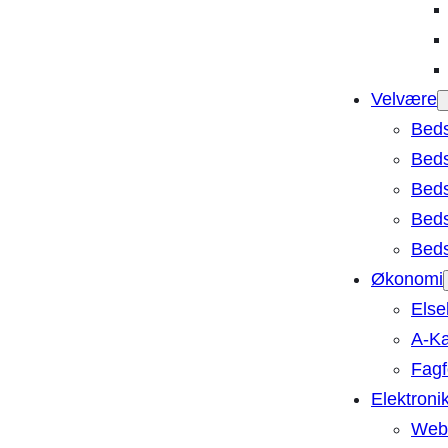
Velvære
Bed
Beds
Beds
Beds
Beds
Økonomi
Else
A-Ka
Fagf
Elektroni
Webh