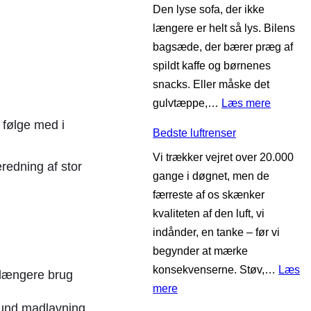
Den lyse sofa, der ikke
i
e
længere er helt så lys. Bilens
g
o
bagsæde, der bærer præg af
s
v
spildt kaffe og børnenes
t
n
snacks. Eller måske det
e
m
:
gulvtæppe,…
Læs mere
s
e
A
i
g følge med i
d
Bedste luftrenser
n
m
a
Vi trækker vejret over 20.000
m
k
i
beredning af stor
gange i døgnet, men de
e
o
r
færreste af os skænker
l
r
f
kvaliteten af den luft, vi
d
t
r
indånder, en tanke – før vi
e
k
y
begynder at mærke
l
u
e
konsekvenserne. Støv,…
Læs
s
n
 længere brug
r
:
mere
e
m
B
sund madlavning,
:
e