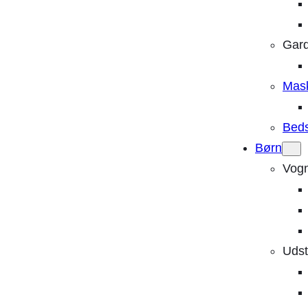
Gard
Mask
Bed
Børn
Vog
Udst