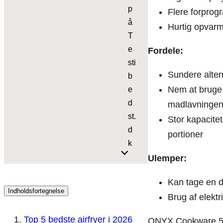
p
Flere forprog
å
Hurtig opvarmn
T
e
Fordele:
sti
Sundere altern
b
Nem at bruge –
e
d
madlavninge
st.
Stor kapacitet 
d
portioner
k
Ulemper:
Kan tage en d
Indholdsfortegnelse
Brug af elekt
Top 5 bedste airfryer i 2026
ONYX Cookware 5L A