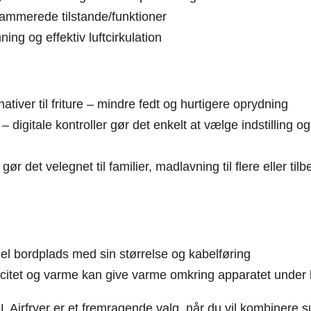
rammerede tilstande/funktioner
ing og effektiv luftcirkulation
ativer til friture – mindre fedt og hurtigere oprydning
 digitale kontroller gør det enkelt at vælge indstilling o
n
gør det velegnet til familier, madlavning til flere eller til
el bordplads med sin størrelse og kabelføring
ricitet og varme kan give varme omkring apparatet under
irfryer er et fremragende valg, når du vil kombinere 