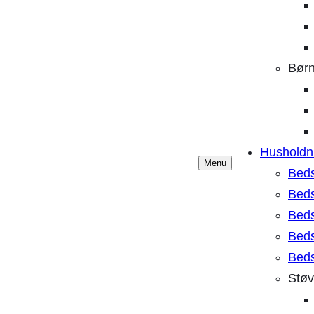
Børn
Husholdn
Menu
Beds
Beds
Beds
Beds
Beds
Støv