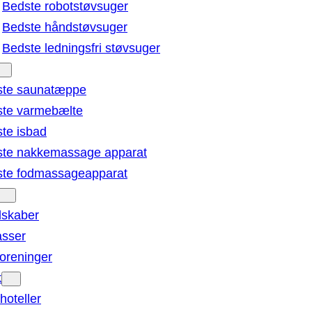
Bedste robotstøvsuger
Bedste håndstøvsuger
Bedste ledningsfri støvsuger
ste saunatæppe
te varmebælte
te isbad
te nakkemassage apparat
te fodmassageapparat
lskaber
sser
oreninger
k
oteller