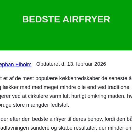
BEDSTE AIRFRYER
Opdateret d.
13. februar 2026
ephan Elholm
vet et af de mest populære køkkenredskaber de seneste å
og lækker mad med meget mindre olie end ved traditionel 
gerer ved at cirkulere varm luft hurtigt omkring maden, hv
bruge store mængder fedtstof.
r efter den bedste airfryer til deres behov, fordi den bå
dlavningen sundere og skabe resultater, der minder om k