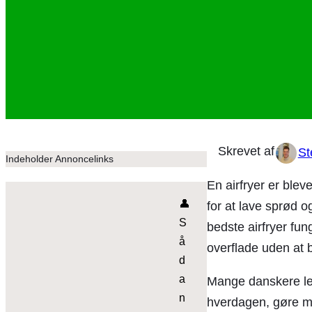
St
Indeholder Annoncelinks
En airfryer er ble
👤
for at lave sprød 
S
bedste airfryer fun
å
overflade uden at 
d
a
Mange danskere lede
n
hverdagen, gøre ma