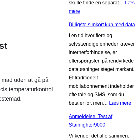
skulle finde en separat…
Læs
:
mere
B
Billigste simkort kun med data
e
I en tid hvor flere og
d
st
selvstændige enheder kræver
s
internetforbindelse, er
t
efterspørgslen på rendyrkede
e
dataløsninger steget markant.
m
Et traditionelt
i
e mad uden at gå på
mobilabonnement indeholder
k
cis temperaturkontrol
ofte tale og SMS, som du
r
gæstemad.
:
betaler for, men…
Læs mere
o
B
b
Anmeldelse: Test af
i
ø
Stainfighter9000
l
l
Vi kender det alle sammen.
l
g