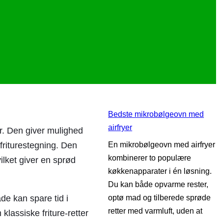
Bedste mikrobølgeovn med
airfryer
r. Den giver mulighed
friturestegning. Den
En mikrobølgeovn med airfryer
kombinerer to populære
ilket giver en sprød
køkkenapparater i én løsning.
Du kan både opvarme rester,
de kan spare tid i
optø mad og tilberede sprøde
retter med varmluft, uden at
lassiske friture-retter