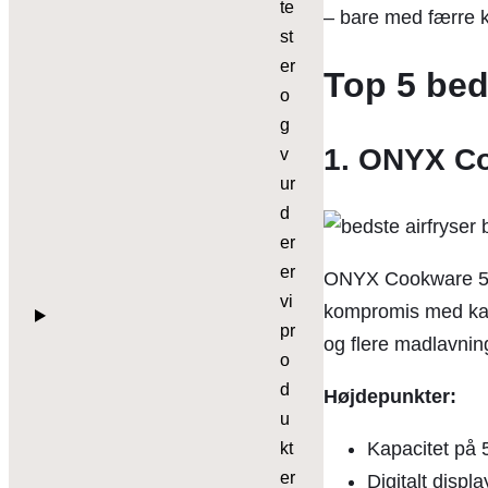
te
– bare med færre ka
st
er
Top 5 beds
o
g
1. ONYX Co
v
ur
d
er
er
ONYX Cookware 5L A
vi
kompromis med kapa
pr
og flere madlavnin
o
d
Højdepunkter:
u
Kapacitet på 5 
kt
er
Digitalt displ