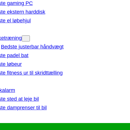
ste gaming PC
te ekstern harddisk
te el løbehjul
ketræning
Bedste justerbar håndvægt
te padel bat
te løbeur
e fitness ur til skridttælling
ikalarm
te sted at leje bil
te damprenser til bil