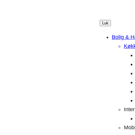
Luk
Bolig & 
Køkk
Inte
Mob