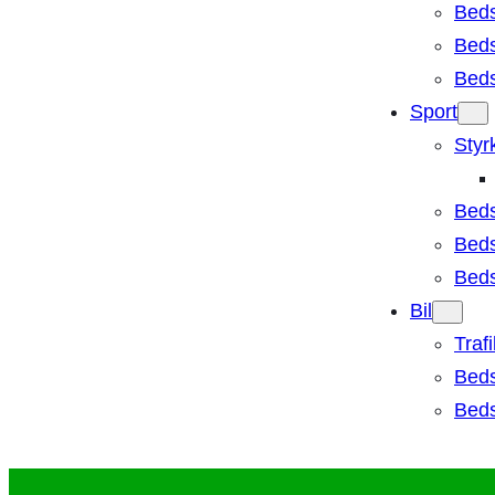
Bed
Beds
Beds
Sport
Styr
Beds
Beds
Bedst
Bil
Traf
Beds
Beds