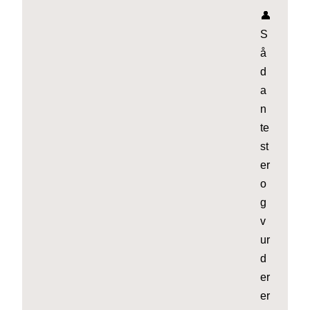
👤
S
å
d
a
n
te
st
er
o
g
v
ur
d
er
er