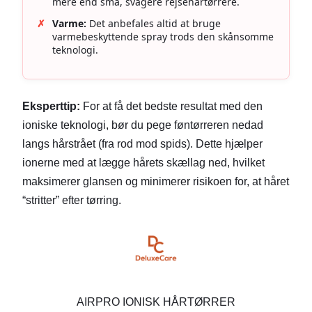
mere end små, svagere rejsehårtørrere.
✗
Varme:
Det anbefales altid at bruge
varmebeskyttende spray trods den skånsomme
teknologi.
Eksperttip:
For at få det bedste resultat med den
ioniske teknologi, bør du pege føntørreren nedad
langs hårstrået (fra rod mod spids). Dette hjælper
ionerne med at lægge hårets skællag ned, hvilket
maksimerer glansen og minimerer risikoen for, at håret
“stritter” efter tørring.
AIRPRO IONISK HÅRTØRRER