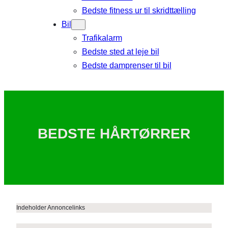
Bedste fitness ur til skridttælling
Bil
Trafikalarm
Bedste sted at leje bil
Bedste damprenser til bil
BEDSTE HÅRTØRRER
Indeholder Annoncelinks