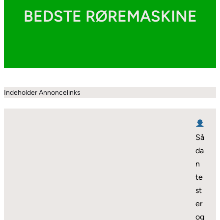
BEDSTE RØREMASKINE
Indeholder Annoncelinks
Så
da
n
te
st
er
og