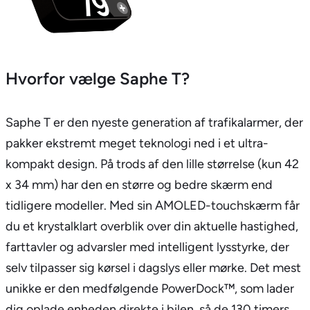
Hvorfor vælge Saphe T?
Saphe T er den nyeste generation af trafikalarmer, der
pakker ekstremt meget teknologi ned i et ultra-
kompakt design. På trods af den lille størrelse (kun 42
x 34 mm) har den en større og bedre skærm end
tidligere modeller. Med sin AMOLED-touchskærm får
du et krystalklart overblik over din aktuelle hastighed,
farttavler og advarsler med intelligent lysstyrke, der
selv tilpasser sig kørsel i dagslys eller mørke. Det mest
unikke er den medfølgende PowerDock™, som lader
dig oplade enheden direkte i bilen, så de 130 timers