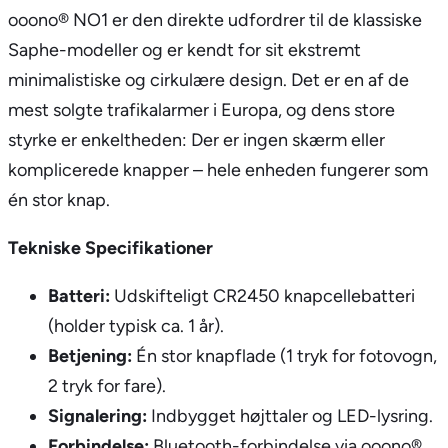
ooono® NO1 er den direkte udfordrer til de klassiske
Saphe-modeller og er kendt for sit ekstremt
minimalistiske og cirkulære design. Det er en af de
mest solgte trafikalarmer i Europa, og dens store
styrke er enkeltheden: Der er ingen skærm eller
komplicerede knapper – hele enheden fungerer som
én stor knap.
Tekniske Specifikationer
Batteri:
Udskifteligt CR2450 knapcellebatteri
(holder typisk ca. 1 år).
Betjening:
Én stor knapflade (1 tryk for fotovogn,
2 tryk for fare).
Signalering:
Indbygget højttaler og LED-lysring.
Forbindelse:
Bluetooth-forbindelse via ooono®