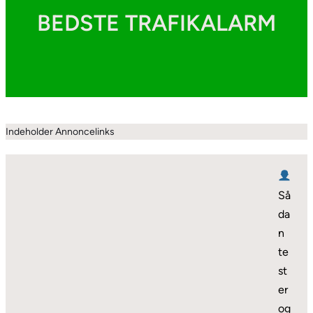
BEDSTE TRAFIKALARM
Indeholder Annoncelinks
Så
da
n
te
st
er
og