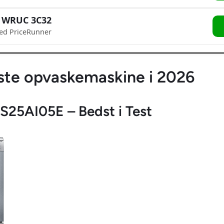
l WRUC 3C32
ed PriceRunner
ste opvaskemaskine i 2026
S25AI05E – Bedst i Test