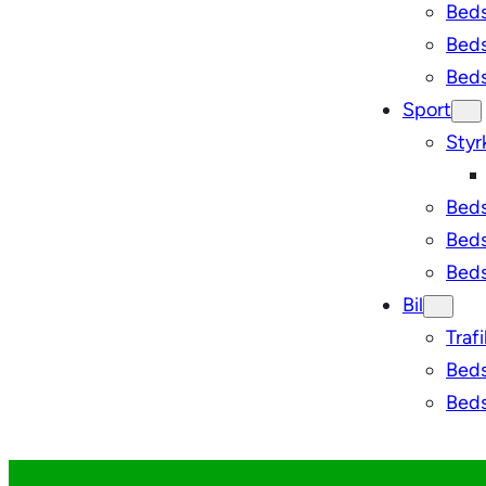
Bed
Beds
Beds
Sport
Styr
Beds
Beds
Bedst
Bil
Traf
Beds
Beds