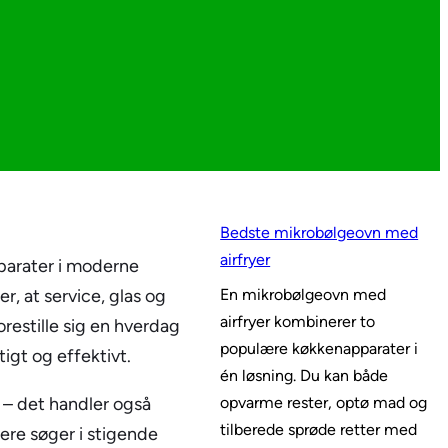
Bedste mikrobølgeovn med
airfryer
parater i moderne
r, at service, glas og
En mikrobølgeovn med
airfryer kombinerer to
restille sig en hverdag
populære køkkenapparater i
gt og effektivt.
én løsning. Du kan både
 – det handler også
opvarme rester, optø mad og
tilberede sprøde retter med
kere søger i stigende