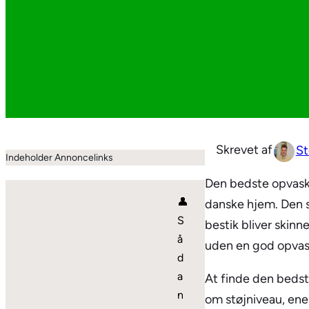
St
Indeholder Annoncelinks
Den bedste opvask
👤
danske hjem. Den sp
S
bestik bliver skinn
å
uden en god opvask
d
a
At finde den bedst
n
om støjniveau, ener