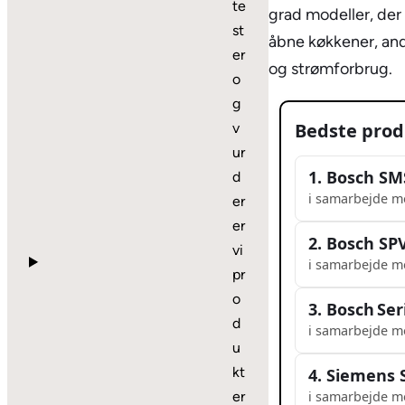
te
grad modeller, der k
st
åbne køkkener, andr
er
og strømforbrug.
o
g
Bedste prod
v
ur
1. Bosch SM
d
i samarbejde m
er
er
2. Bosch SP
vi
i samarbejde m
pr
o
3. Bosch Se
d
i samarbejde m
u
kt
4. Siemens
er
i samarbejde m