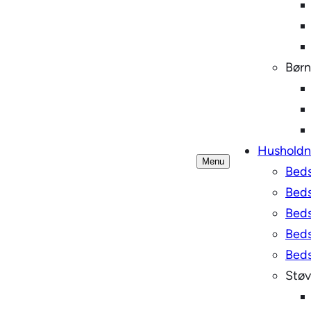
Børn
Husholdn
Menu
Beds
Beds
Beds
Beds
Beds
Støv