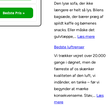
Den lyse sofa, der ikke
i
e
længere er helt så lys. Bilens
g
o
Bedste Pris »
bagsæde, der bærer præg af
s
v
spildt kaffe og børnenes
t
n
snacks. Eller måske det
e
m
:
gulvtæppe,…
Læs mere
s
e
A
i
d
Bedste luftrenser
n
m
a
Vi trækker vejret over 20.000
m
k
i
gange i døgnet, men de
e
o
r
færreste af os skænker
l
r
f
kvaliteten af den luft, vi
d
t
r
indånder, en tanke – før vi
e
k
y
begynder at mærke
l
u
e
konsekvenserne. Støv,…
Læs
s
n
r
:
mere
e
m
B
:
e