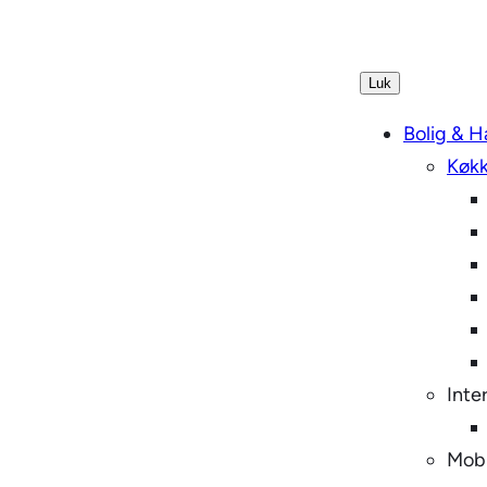
Luk
Bolig & H
Køkk
Inte
Mob