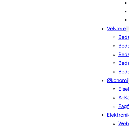
Velvære
Bed
Bed
Beds
Beds
Beds
Økonomi
Else
A-Ka
Fagf
Elektroni
Webh