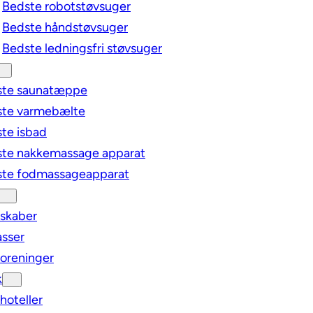
Bedste robotstøvsuger
Bedste håndstøvsuger
Bedste ledningsfri støvsuger
ste saunatæppe
ste varmebælte
te isbad
te nakkemassage apparat
te fodmassageapparat
lskaber
sser
oreninger
k
oteller