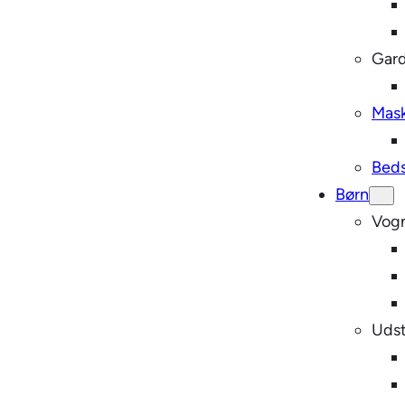
Gard
Mask
Bed
Børn
Vog
Udst