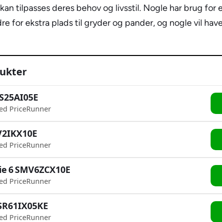
an tilpasses deres behov og livsstil. Nogle har brug for en
e for ekstra plads til gryder og pander, og nogle vil hav
ukter
S25AI05E
ed PriceRunner
V2IKX10E
ed PriceRunner
rie 6 SMV6ZCX10E
ed PriceRunner
 SR61IX05KE
ed PriceRunner