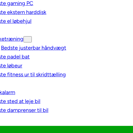
ste gaming PC
te ekstern harddisk
te el løbehjul
ketræning
Bedste justerbar håndvægt
te padel bat
te løbeur
e fitness ur til skridttælling
ikalarm
te sted at leje bil
te damprenser til bil