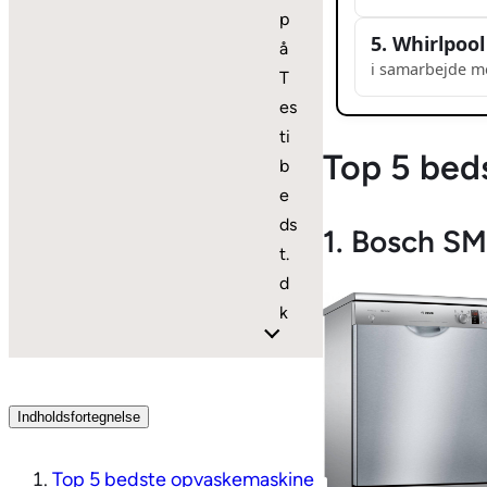
p
5. Whirlpoo
å
i samarbejde m
T
es
ti
Top 5 bed
b
e
ds
1. Bosch SM
t.
d
k
Indholdsfortegnelse
Top 5 bedste opvaskemaskine