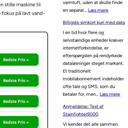
varmluft, uden at skulle finde
 stille maskine til
:
en separat…
Læs mere
e fokus på lavt vand-
B
Billigste simkort kun med data
e
I en tid hvor flere og
d
selvstændige enheder kræver
s
internetforbindelse, er
t
efterspørgslen på rendyrkede
e
Bedste Pris »
dataløsninger steget markant.
m
Et traditionelt
i
mobilabonnement indeholder
k
Bedste Pris »
ofte tale og SMS, som du
r
:
betaler for, men…
Læs mere
o
Bedste Pris »
B
b
Anmeldelse: Test af
i
ø
Stainfighter9000
l
l
Bedste Pris »
Vi kender det alle sammen.
l
g