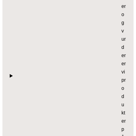
er
o
g
v
ur
d
er
er
vi
pr
o
d
u
kt
er
p