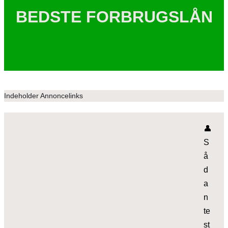
BEDSTE FORBRUGSLÅN
Indeholder Annoncelinks
👤
S
å
d
a
n
te
st