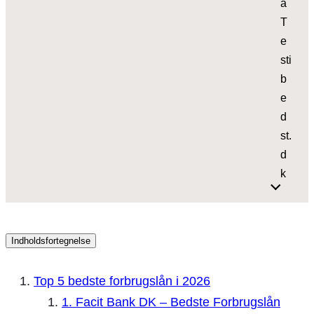
å
T
e
sti
b
e
d
st.
d
k
Indholdsfortegnelse
Top 5 bedste forbrugslån i 2026
1. Facit Bank DK – Bedste Forbrugslån