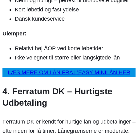
Nemt og hurtigt – perfekt til uforudsete udgifter
Kort løbetid og fast ydelse
Dansk kundeservice
Ulemper:
Relativt høj ÅOP ved korte løbetider
Ikke velegnet til større eller langsigtede lån
LÆS MERE OM LÅN FRA L’EASY MINILÅN HER
4. Ferratum DK – Hurtigste
Udbetaling
Ferratum DK er kendt for hurtige lån og udbetalinger –
ofte inden for få timer. Lånegrænserne er moderate,